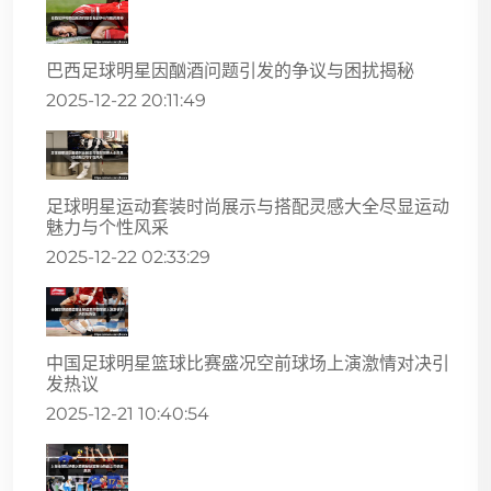
巴西足球明星因酗酒问题引发的争议与困扰揭秘
2025-12-22 20:11:49
足球明星运动套装时尚展示与搭配灵感大全尽显运动
魅力与个性风采
2025-12-22 02:33:29
中国足球明星篮球比赛盛况空前球场上演激情对决引
发热议
2025-12-21 10:40:54