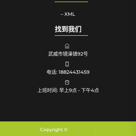
– XML
找到我们
武威市镜澡镇92号
电话: 18824431459
上班时间: 早上9点 - 下午4点
Copyright ©
333体育平台
.