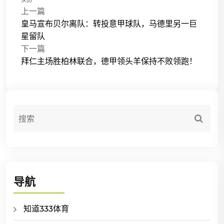
上一篇
皇马宣布贝尔离队：转投意甲球队，马德里另一巨
星留队
下一篇
拜仁主场胜柏林联合，德甲领头羊保持不败领跑！
导航
知道333体育