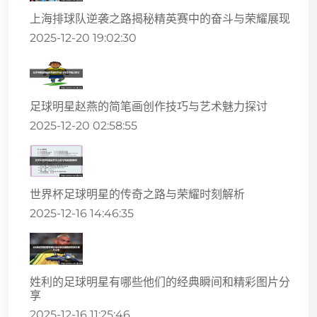
上海排球队逆袭之路揭秘精英赛中的奋斗与荣耀展现
2025-12-20 19:02:30
足球明星赵燕的简笔画创作技巧与艺术魅力探讨
2025-12-20 02:58:55
世界杯足球明星的传奇之路与荣耀时刻解析
2025-12-16 14:46:35
姓利的足球明星有哪些他们的经典瞬间和精彩图片分
享
2025-12-16 11:25:46