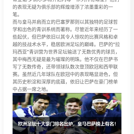
的表现无疑为俱乐部的辉煌增添了浓墨重彩的一
笔。
而与皇马并肩而立的巴塞罗那则以其独特的足球哲
学和出色的青训系统而著称。尽管近年来经历了一
些起伏，但巴萨依旧以其令人惊叹的比赛风格和卓
越的技战术水平，稳居欧洲足坛的巅峰。巴萨的“拉
玛西亚”青训营为世界足坛输送了无数优秀的球员，
其中梅西无疑是最为璀璨的明珠。他不仅在巴萨书
写了无数传奇，还带领球队数次登顶欧冠和西甲联
赛。虽然近几年球队在欧冠中的表现略显逊色，但
其历史积淀和深厚的底蕴，依旧让巴萨在豪门榜单
中占据一席之地。