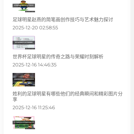
足球明星赵燕的简笔画创作技巧与艺术魅力探讨
2025-12-20 02:58:55
世界杯足球明星的传奇之路与荣耀时刻解析
2025-12-16 14:46:35
姓利的足球明星有哪些他们的经典瞬间和精彩图片分
享
2025-12-16 11:25:46