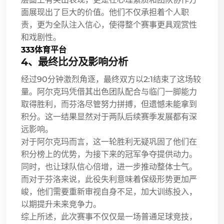
面展现出了巨大的价值。他们不仅承担着个人职
责，更为全队注入信心，使得整个赛事更具观赏性
和戏剧性。
333体育平台
4、最终比分及影响分析
经过90分钟激烈角逐，最终双方以2:1结束了这场较
量。阿尔克玛凭借其出色团队配合与临门一脚能力
取得胜利，而芬洛尽管努力拼搏，但遗憾未能拿到
积分。这一结果显然对于两队后续赛季发展都有深
远影响。
对于阿尔克玛而言，这一轮胜利无疑巩固了他们在
积分榜上的优势，为接下来的冠军争夺提供动力。
同时，也让球队信心倍增，进一步推动整体士气。
而对于芬洛来说，此役失利意味着保级形势更加严
峻，他们需要重新审视自身不足，加大训练投入，
以期提升未来竞争力。
综上所述，此次赛事不仅仅是一场普通足球竞技，