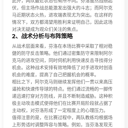
此外，两队最近状态也有所不同。芬洛虽然战绩起
伏，但主场作战总能激发出强大的斗志；而阿尔克
马近期状态火热，进攻端表现尤为突出。在这样的
情况下，双方都渴望用胜利来证明自己，因此这场
对决无疑成为观众们关注的焦点。
2、战术分析与布阵策略
从战术层面来看，芬洛在本场比赛中采取了相对稳
健的防守反击策略。他们通过密集防守来限制阿尔
克马的进攻空间，同时伺机利用快速反击寻找得分
机会。这种战术安排有效地降低了对手进攻时创造
机会的难度，提高了自己把握机会的概率。
相比之下，阿尔克马则继续发挥他们一贯以来高压
逼抢和快速传导球的特点。他们通过流畅的一脚传
递迅速打穿对方防线，并且不断制造威胁。这种积
极主动攻击模式使得他们在比赛开局阶段就占据了
主动权，对芬洛形成了一定程度上的心理压力。
值得注意的是，在比赛过程中，两队教练均根据场
上形势适时调整阵容与策略。例如，当芬洛发现无