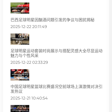
巴西足球明星因酗酒问题引发的争议与困扰揭秘
2025-12-22 20:11:49
足球明星运动套装时尚展示与搭配灵感大全尽显运动
魅力与个性风采
2025-12-22 02:33:29
中国足球明星篮球比赛盛况空前球场上演激情对决引
发热议
2025-12-21 10:40:54