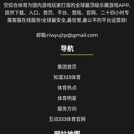
空综合体育为国内游戏玩家打造的全球最顶级乐趣游戏APP,
提供下载、入口、首页、平台、登陆、官网、二十四小时专
属客服在线服务!全球最安全,最信誉,最公平的平台运营商!
邮箱:riwyujtp@gmail.com
导航
集团首页
知道333体育
体育热点
体育明星
服务方向
互动333体育官网