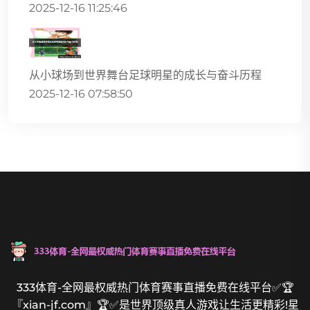
2025-12-16 11:25:46
从小球场到世界舞台足球明星的成长与奋斗历程
2025-12-16 07:58:50
333体育-全网最权威热门体育赛事直播免费在线平台✅🏆
『xian-jf.com』🏆✅是世界顶级真人游戏让生活更精彩!星