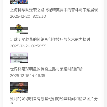
上海排球队逆袭之路揭秘精英赛中的奋斗与荣耀展现
2025-12-20 19:02:30
足球明星赵燕的简笔画创作技巧与艺术魅力探讨
2025-12-20 02:58:55
世界杯足球明星的传奇之路与荣耀时刻解析
2025-12-16 14:46:35
姓利的足球明星有哪些他们的经典瞬间和精彩图片分
享