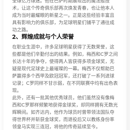
全球亿万球迷。他在巴萨时期展现出的魔法般技
术，让这个传奇俱乐部再次焕发青春，也让他本人
成为当时最耀眼的新星之一。正是这些经验丰富且
具有影响力的俱乐部，为足球明星们铺平了通往成
功之路。
2、辉煌成就与个人荣誉
在职业生涯中，许多足球明星获得了无数荣誉，这
些都是他们辛勤付出的结果。例如，梅西和C罗之间
长达十年的争夺，使得两人皆获得多项金球奖，无
疑是现代足球史上最璀璨的一幕。梅西不仅帮助巴
萨赢得多个西甲及欧冠冠军，还打破了一系列进球
记录；C罗同样不甘示弱，在不同联赛中均有出色表
现。
此外，还有一批其他优秀球员，他们虽然没有像梅
西和C罗那样频繁地获得金球奖，却同样拥有无数光
辉瞬间。如齐达内，他作为球员时曾带领法国队夺
得世界杯并斩获金球奖，而退役后又以教练身份率
领皇马实现三连冠，将他的传奇延续至今。