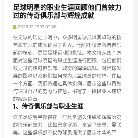
足球明星的职业生涯回顾他们曾效力
过的传奇俱乐部与辉煌成就
2025-12-15 13:02:26
在足球的历史长河中，众多明星球员以其卓越的技
艺和非凡的成就征服了世界。他们不仅是各自俱乐
部的核心，更是足球运动的象征。本文将从四个方
面对这些足球明星的职业生涯进行回顾，包括他们
效力过的传奇俱乐部、取得的辉煌成就、对足球发
展的影响以及他们如何成为后辈球员的榜样。在每
一个方面，我们将通过具体实例，展示这些球员如
何通过自己的努力与智慧，书写了一段段令人铭记
的辉煌篇章。
1、传奇俱乐部与职业生涯
许多足球明星都曾在一些具备悠久传统和辉煌历史
的俱乐部效力，比如巴塞罗那、皇家马德里、曼联
等。这些俱乐部不仅为球员提供了展示才华的平