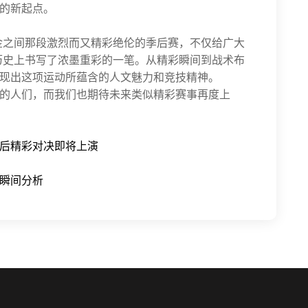
的新起点。
掘金之间那段激烈而又精彩绝伦的季后赛，不仅给广大
历史上书写了浓墨重彩的一笔。从精彩瞬间到战术布
现出这项运动所蕴含的人文魅力和竞技精神。
的人们，而我们也期待未来类似精彩赛事再度上
后精彩对决即将上演
瞬间分析