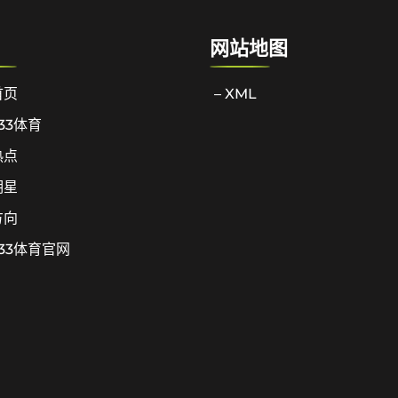
网站地图
首页
– XML
33体育
热点
明星
方向
33体育官网