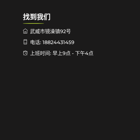
找到我们
武威市镜澡镇92号
电话: 18824431459
上班时间: 早上9点 - 下午4点