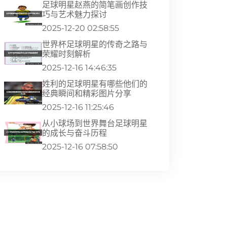
足球明星赵燕的简笔画创作技
巧与艺术魅力探讨
2025-12-20 02:58:55
世界杯足球明星的传奇之路与
荣耀时刻解析
2025-12-16 14:46:35
姓利的足球明星有哪些他们的
经典瞬间和精彩图片分享
2025-12-16 11:25:46
从小球场到世界舞台足球明星
的成长与奋斗历程
2025-12-16 07:58:50