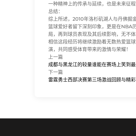
一种精神上的传承与延续，也是未来征程
总结：
综上所述，2010年洛杉矶湖人与丹佛
篮球爱好者留下深刻印象，更是在NBA
局，再到球员表现及其后续影响，无不体
相信这段经历将继续激励着无数热爱篮球
演，共同感受体育带来的激情与荣耀！
上一篇
成都与黑龙江的较量谁能在赛场上笑到最
下一篇
雷霆勇士西部决赛第三场激战回顾与精彩