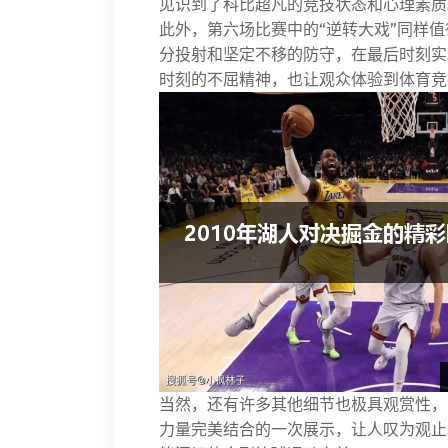
见识到了科比超凡的竞技状态和心理素质
此外，第六场比赛中的“逆转大戏”同样
分投射和坚定不移的防守，在最后时刻实
时刻的不屈精神，也让观众体验到体育竞
当然，还有许多其他细节也极具观赏性，
力量完美结合的一次展示，让人叹为观止