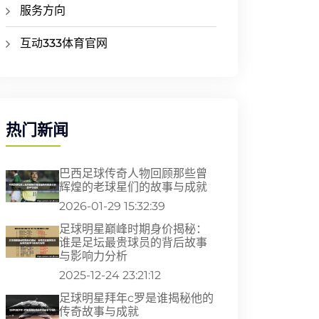
服务方向
互动333体育官网
热门新闻
巴西足球传奇人物回顾那些曾
辉煌的老球星们的故事与成就
2026-01-29 15:32:39
足球明星巅峰时期身价揭秘：
谁是足坛最贵球员的背后故事
与影响力分析
2025-12-24 23:21:12
足球明星拜年c罗是谁揭秘他的
传奇故事与成就