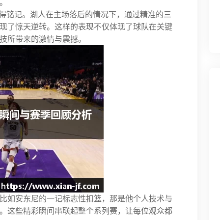
。
值得铭记。湖人在主场落后的情况下，通过精准的三
现了惊天逆转。这样的表现不仅体现了球队在关键
技所带来的激情与震撼。
比如安东尼的一记标志性扣篮，那是他个人技术与
。这些精彩瞬间串联起整个系列赛，让每位观众都