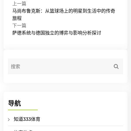
上一篇
马尚布鲁克斯：从篮球场上的明星到生活中的传奇
旅程
下一篇
萨德系统与德国独立的博弈与影响分析探讨
导航
知道333体育