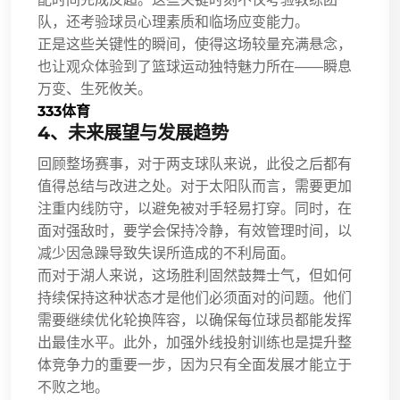
队，还考验球员心理素质和临场应变能力。
正是这些关键性的瞬间，使得这场较量充满悬念，
也让观众体验到了篮球运动独特魅力所在——瞬息
万变、生死攸关。
333体育
4、未来展望与发展趋势
回顾整场赛事，对于两支球队来说，此役之后都有
值得总结与改进之处。对于太阳队而言，需要更加
注重内线防守，以避免被对手轻易打穿。同时，在
面对强敌时，要学会保持冷静，有效管理时间，以
减少因急躁导致失误所造成的不利局面。
而对于湖人来说，这场胜利固然鼓舞士气，但如何
持续保持这种状态才是他们必须面对的问题。他们
需要继续优化轮换阵容，以确保每位球员都能发挥
出最佳水平。此外，加强外线投射训练也是提升整
体竞争力的重要一步，因为只有全面发展才能立于
不败之地。