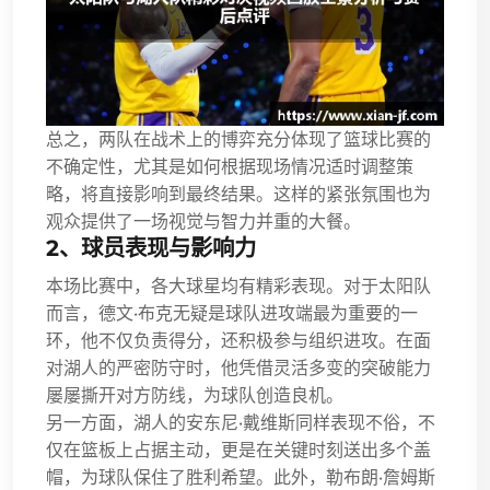
总之，两队在战术上的博弈充分体现了篮球比赛的
不确定性，尤其是如何根据现场情况适时调整策
略，将直接影响到最终结果。这样的紧张氛围也为
观众提供了一场视觉与智力并重的大餐。
2、球员表现与影响力
本场比赛中，各大球星均有精彩表现。对于太阳队
而言，德文·布克无疑是球队进攻端最为重要的一
环，他不仅负责得分，还积极参与组织进攻。在面
对湖人的严密防守时，他凭借灵活多变的突破能力
屡屡撕开对方防线，为球队创造良机。
另一方面，湖人的安东尼·戴维斯同样表现不俗，不
仅在篮板上占据主动，更是在关键时刻送出多个盖
帽，为球队保住了胜利希望。此外，勒布朗·詹姆斯