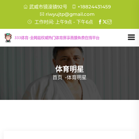
武威市镜澡镇92号
+18824431459
riwyujtp@gmail.com
工作时间: 上午9点 - 下午6点
体育明星
首页
-
体育明星