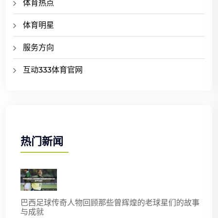
体育热点
体育明星
服务方向
互动333体育官网
热门新闻
巴西足球传奇人物回顾那些曾辉煌的老球星们的故事
与成就