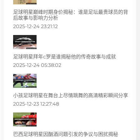
足球明星巅峰时期身价揭秘：谁是足坛最贵球员的背
后故事与影响力分析
2025-12-24 23:21:12
足球明星拜年c罗是谁揭秘他的传奇故事与成就
2025-12-24 05:38:02
小孩足球明星在舞台上尽情跳舞的高清精彩瞬间分享
2025-12-23 12:27:48
巴西足球明星因酗酒问题引发的争议与困扰揭秘