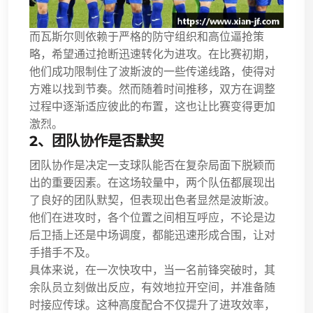
而瓦斯尔则依赖于严格的防守组织和高位逼抢策
略，希望通过抢断迅速转化为进攻。在比赛初期，
他们成功限制住了波斯波的一些传递线路，使得对
方难以找到节奏。然而随着时间推移，双方在调整
过程中逐渐适应彼此的布置，这也让比赛变得更加
激烈。
2、团队协作是否默契
团队协作是决定一支球队能否在复杂局面下脱颖而
出的重要因素。在这场较量中，两个队伍都展现出
了良好的团队默契，但表现出色者显然是波斯波。
他们在进攻时，各个位置之间相互呼应，不论是边
后卫插上还是中场调度，都能迅速形成合围，让对
手措手不及。
具体来说，在一次快攻中，当一名前锋突破时，其
余队员立刻做出反应，有效地拉开空间，并准备随
时接应传球。这种高度配合不仅提升了进攻效率，