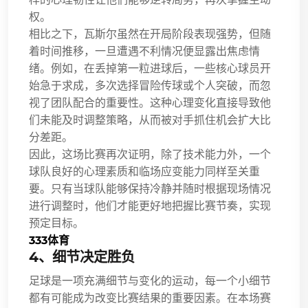
权。
相比之下，瓦斯尔虽然在开局阶段表现强势，但随
着时间推移，一旦遭遇不利情况便显露出焦虑情
绪。例如，在丢掉第一粒进球后，一些核心球员开
始急于求成，多次选择冒险传球或个人突破，而忽
视了团队配合的重要性。这种心理变化直接导致他
们未能及时调整策略，从而被对手抓住机会扩大比
分差距。
因此，这场比赛再次证明，除了技术能力外，一个
球队良好的心理素质和临场应变能力同样至关重
要。只有当球队能够保持冷静并随时根据现场情况
进行调整时，他们才能更好地把握比赛节奏，实现
预定目标。
333体育
4、细节决定胜负
足球是一项充满细节与变化的运动，每一个小细节
都有可能成为改变比赛结果的重要因素。在本场赛