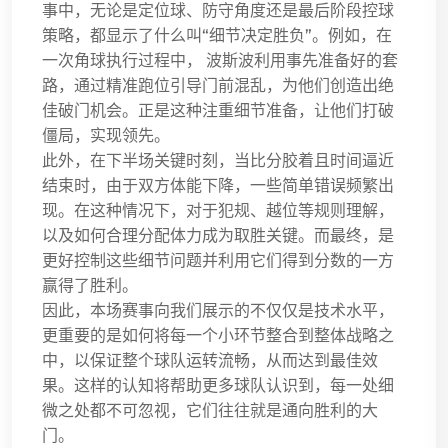
事中，无论是定位球、防守角度还是最后阶段控球
策略，都显示了什么叫“细节决定胜负”。例如，在
一次角球执行过程中， 波斯波利用事先准备好的套
路，通过精准跑位引导门前混乱，为他们创造出绝
佳破门机会。正是这种注重细节准备，让他们打破
僵局，实现领先。
此外，在下半场关键时刻，当比分胶着且时间逼近
结束时，由于双方体能下降，一些简单错误频繁出
现。在这种情况下，对于犯规、越位等规则理解，
以及如何合理分配体力成为取胜关键。而最终，是
更好控制这些细节问题并利用它们得到分数的一方
赢得了胜利。
因此，本场赛事向我们展示的不仅仅是技术水平，
更重要的是如何将每一个小环节整合到整体战略之
中，以保证整个球队运转流畅，从而达到最佳效
果。这样的认知将帮助更多球队认识到，每一处细
微之处都不可忽视，它们往往就是通向胜利的大
门。