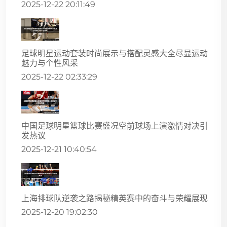
2025-12-22 20:11:49
足球明星运动套装时尚展示与搭配灵感大全尽显运动
魅力与个性风采
2025-12-22 02:33:29
中国足球明星篮球比赛盛况空前球场上演激情对决引
发热议
2025-12-21 10:40:54
上海排球队逆袭之路揭秘精英赛中的奋斗与荣耀展现
2025-12-20 19:02:30