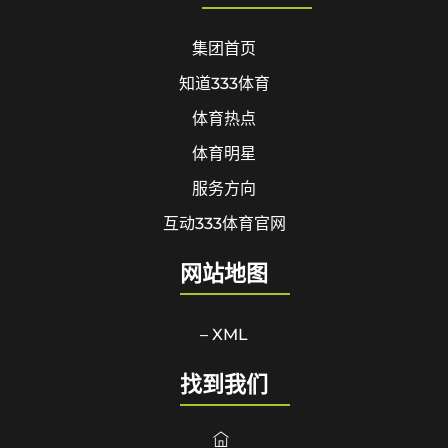
集团首页
知道333体育
体育热点
体育明星
服务方向
互动333体育官网
网站地图
– XML
找到我们