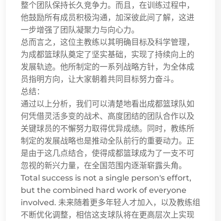
整个团队保持长久竞争力。而且，在训练过程中，
他鼓励所有成员积极沟通，加深彼此间了解，这进
一步增强了团队凝聚力与向心力。
总而言之，这位主教练以其明确目标及科学管理，
为成都篮球队奠定了坚实基础，实现了持续向上的
发展轨迹。他所制定的一系列战略方针，为全体成
员指明方向，让大家朝着共同目标努力奋斗。
总结：
通过以上分析，我们可以清楚地看出成都篮球队如
何凭借灵活多变的战术、高度团结的团队合作以及
关键球员的不懈努力取得优异成绩。同时，教练所
制定的发展战略也是推动全队前行的重要动力。正
是由于这几点结合，使得成都篮球成为了一支不可
忽视的新兴力量，在全国范围内逐渐崭露头角。
Total success is not a single person's effort,
but the combined hard work of everyone
involved. 未来随着更多年轻人才加入，以及教练组
不断优化调整，相信这支球队将在更高层次上实现