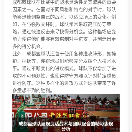
成都篮球队在比赛中的战术灵活性是其取胜的重要
因素之一。在面对不同风格和特点的对手时，球队
能够迅速调整自己的战术，以适应场上的变化。例
如，在与强敌交锋时，球队常常采取高压防守策
略，通过快速反击来寻找得分机会。这种临场应变
能力使得他们能够有效遏制对手进攻，并创造出更
多的得分机会。
此外，成都篮球队还善于使用各种进攻阵形，如掩
护、挡拆等，使得球员们能够充分发挥个人技术水
平。通过不断变化的进攻模式，球队不仅增加了进
攻的不可预测性，也使得防守方难以针对特定球员
进行防守。这种多样化的进攻方式为球队带来了许
多意想不到的胜利。