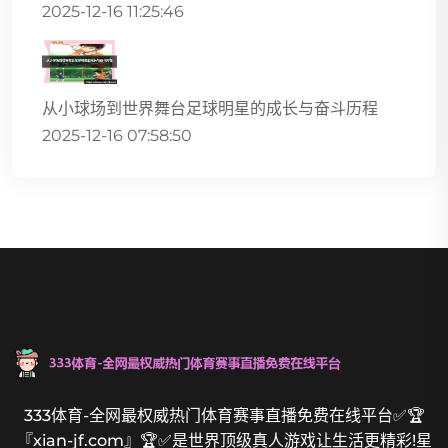
2025-12-16 11:25:46
从小球场到世界舞台足球明星的成长与奋斗历程
2025-12-16 07:58:50
333体育-全网最权威热门体育赛事直播免费在线平台✅🏆
『xian-jf.com』🏆✅是世界顶级真人游戏让生活更精彩!星