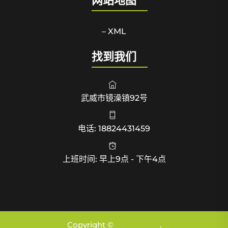
网站地图
– XML
找到我们
武威市镜澡镇92号
电话: 18824431459
上班时间: 早上9点 - 下午4点
Copyright ©
333体育平台
.