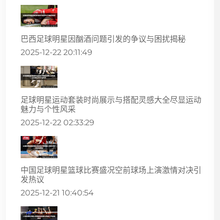
巴西足球明星因酗酒问题引发的争议与困扰揭秘
2025-12-22 20:11:49
足球明星运动套装时尚展示与搭配灵感大全尽显运动
魅力与个性风采
2025-12-22 02:33:29
中国足球明星篮球比赛盛况空前球场上演激情对决引
发热议
2025-12-21 10:40:54