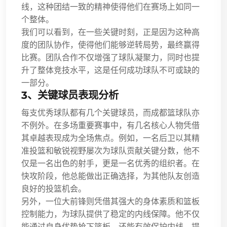
线，这种团结一致的精神使得他们在赛场上如同一
个整体。
我们可以看到，在一些关键时刻，正是因为这种高
度的团队协作，使得他们能够逆转局势，最终赢得
比赛。团队合作不仅增强了球队凝聚力，同时也提
升了整体竞技水平，这是任何成功球队不可或缺的
一部分。
3、关键球员表现分析
每支优秀球队都有几个关键球员，而成都篮球队亦
不例外。在多场重要赛事中，有几名核心人物凭借
其卓越表现成为全场焦点。例如，一名后卫以其精
准投篮和敏锐视野屡次为球队贡献关键分数，他不
仅是一名出色的射手，更是一名优秀的组织者。在
快攻阶段，他总能做出正确选择，为其他队友创造
良好的投篮机会。
另外，一位大前锋则凭借其强大的身体素质和篮板
控制能力，为球队提供了稳定的内线保障。他不仅
能通过自身优势抢下篮板，还能有效保护内线，提