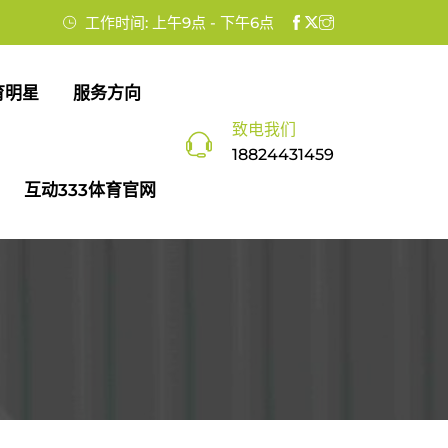
工作时间: 上午9点 - 下午6点
育明星
服务方向
致电我们
18824431459
互动333体育官网