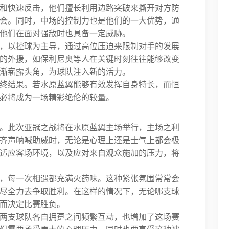
和快速反击，他们擅长利用边路突破来撕开对方防
会。同时，中场的控制力也是他们的一大优势，通
他们在面对强敌时也具备一定威胁。
，以控球为主导，通过高位压迫来限制对手的发展
的外援，如保利尼奥等人在关键时刻往往能够改变
渐崭露头角，为球队注入新的活力。
终结果。若水原蓝翼能够有效发挥自身特长，而恒
必将成为一场精彩绝伦的较量。
。此次亚冠之战将在水原蓝翼主场举行，主场之利
齐声呐喊助威时，无论是心理上还是士气上都会极
适应客场环境，以及应对来自观众施加的压力，将
，每一次相遇都充满火药味。这种紧张氛围常常会
尽全力去争取胜利。在这样的情况下，无论哪支球
而决定比赛胜负。
两支球队各自拥趸之间频繁互动，也增加了这场赛