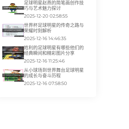
足球明星赵燕的简笔画创作技
巧与艺术魅力探讨
2025-12-20 02:58:55
世界杯足球明星的传奇之路与
荣耀时刻解析
2025-12-16 14:46:35
姓利的足球明星有哪些他们的
经典瞬间和精彩图片分享
2025-12-16 11:25:46
从小球场到世界舞台足球明星
的成长与奋斗历程
2025-12-16 07:58:50