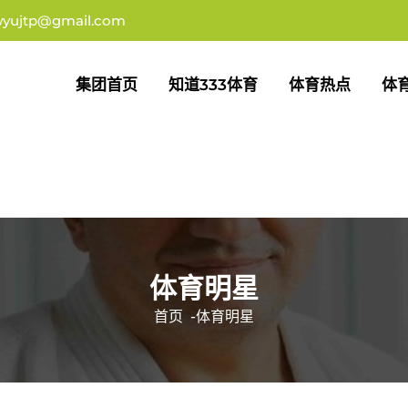
wyujtp@gmail.com
集团首页
知道333体育
体育热点
体
体育明星
首页
-
体育明星