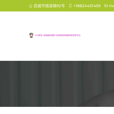
武威市镜澡镇92号
+18824431459
ri