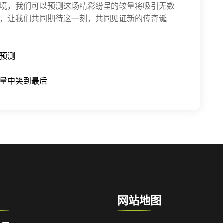
境，我们可以预测这场精彩纷呈的较量将吸引无数
，让我们共同期待这一刻，共同见证新的传奇诞
预测
量中笑到最后
网站地图