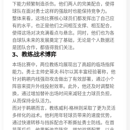
下能力频繁制造杀伤。他们两人的完美配合，使得
球队在面对勇士这样的强敌时也能保持竞争力。
整体来看，这场比赛核心球员们都发挥出了自己应
有的水平，也正是他们之间相互支撑、相互配合，
使得这场对决充满看点与悬念。同时，他们也为各
自球队未来的发展奠定了基础，无论是个人数据还
是团队合作，都值得我们关注。
3、教练战术博弈
本场比赛中，两位教练均展现出了高超的临场指挥
能力。勇士主帅史蒂夫·科尔以其丰富经验著称，他
针对鹈鹕内线强劲攻击做出了有效部署，通过小个
阵容来提升外线投射效率。此外，他还及时调整轮
换，通过增加替补出场时间来减轻主力球员负担，
从而保持全队活力。
而对于鹈鹕而言，教练威利·格林则采取了更为灵活
多样化的战术。他利用年轻球员带来的速度优势，
通过快速转移与挡拆配合不断撕扯勇士防线。在首
节落后后，他果断改变阵容，增加双塔配置，以此