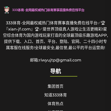
333体育-全网最权威热门体育赛事直播免费在线平台✅🏆
『xian-jf.com』🏆✅是世界顶级真人游戏让生活更精彩!星
空综合体育为国内游戏玩家打造的全球最顶级乐趣游戏APP,
提供下载、入口、首页、平台、登陆、官网、二十四小时专
属客服在线服务!全球最安全,最信誉,最公平的平台运营商!
邮箱:riwyujtp@gmail.com
导航
集团首页
知道333体育
体育热点