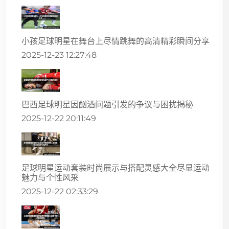
小孩足球明星在舞台上尽情跳舞的高清精彩瞬间分享
2025-12-23 12:27:48
巴西足球明星因酗酒问题引发的争议与困扰揭秘
2025-12-22 20:11:49
足球明星运动套装时尚展示与搭配灵感大全尽显运动
魅力与个性风采
2025-12-22 02:33:29