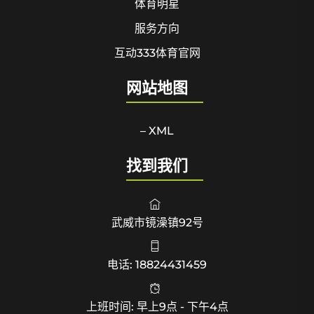
体育明星
服务方向
互动333体育官网
网站地图
– XML
找到我们
武威市镜澡镇92号
电话: 18824431459
上班时间: 早上9点 - 下午4点