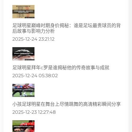
足球明星巅峰时期身价揭秘：谁是足坛最贵球员的背
后故事与影响力分析
2025-12-24 23:21:12
足球明星拜年c罗是谁揭秘他的传奇故事与成就
2025-12-24 05:38:02
小孩足球明星在舞台上尽情跳舞的高清精彩瞬间分享
2025-12-23 12:27:48