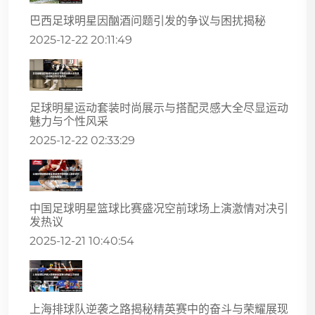
巴西足球明星因酗酒问题引发的争议与困扰揭秘
2025-12-22 20:11:49
足球明星运动套装时尚展示与搭配灵感大全尽显运动
魅力与个性风采
2025-12-22 02:33:29
中国足球明星篮球比赛盛况空前球场上演激情对决引
发热议
2025-12-21 10:40:54
上海排球队逆袭之路揭秘精英赛中的奋斗与荣耀展现