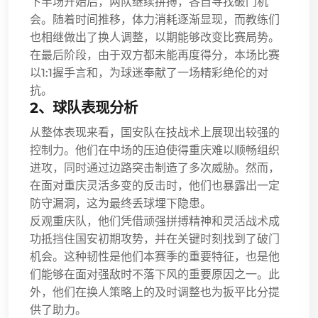
下半场开始后，两队继续拼搏，各自寻找破门机
会。随着时间推移，体力消耗逐渐显现，而教练们
也相继做出了换人调整，以期能够改变比赛局势。
在最后阶段，由于双方都未能再度得分，本场比赛
以1:1握手言和，为球迷奉献了一场精彩绝伦的对
抗。
2、球队表现分析
从整体表现来看，国安队在技战术上展现出较强的
控制力。他们在中场的压迫使得重庆难以顺畅组织
进攻，同时通过边路突击制造了多次威胁。然而，
在面对重庆灵活多变的反击时，他们也暴露出一定
防守漏洞，这为最终丢球埋下隐患。
反观重庆队，他们凭借顽强拼搏精神和灵活战术成
功抵挡住国安初期攻势，并在关键时刻找到了破门
机会。这种韧性是他们本赛季的重要特征，也是他
们能够在面对强敌时不落下风的重要原因之一。此
外，他们在换人策略上的及时调整也为扳平比分提
供了助力。