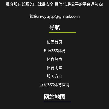
属客服在线服务!全球最安全,最信誉,最公平的平台运营商!
邮箱:riwyujtp@gmail.com
导航
集团首页
知道333体育
体育热点
体育明星
服务方向
互动333体育官网
网站地图