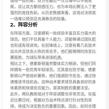
值得一提的是，双方在最近一次交锋中以平局收
尾，这让双方都倍感压力，也为本场比赛注入了更
强烈的竞技色彩。从历史数据来看，这场对决将是
一场难以预测且充满悬念的较量。
2、阵容分析
在阵容方面，汉堡拥有一批经验丰富且实力强大的
球员。他们不仅具备个人能力，还能够通过团队配
合形成有效进攻。在前锋线上，汉堡有着几名技术
出众并且状态火热的攻击手，他们能够随时改变比
赛局势，为球队带来进球机遇。
相比之下，德累斯顿虽然整体实力稍逊，但他们同
样拥有一些优秀年轻球员。尤其是在防守端，德累
斯顿以严密组织著称，他们强调防守反击，通过快
速推进寻找机会。这种战术要求球员具备良好的身
体素质和快速反应能力，是其制胜的重要法宝。
此外，两队教练组对于阵容调整也非常灵活。在临
近比赛日时，根据对方战术特点进行针对性的安
排，将成为决定胜负的重要因素。因此，如何合理