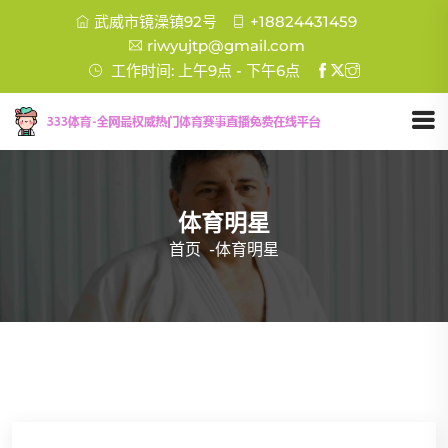
武威市镜澡镇92号
+18824431459
riwyujtp@gmail.com
工作时间: 上午9点 - 下午6点
体育明星
首页
-
体育明星