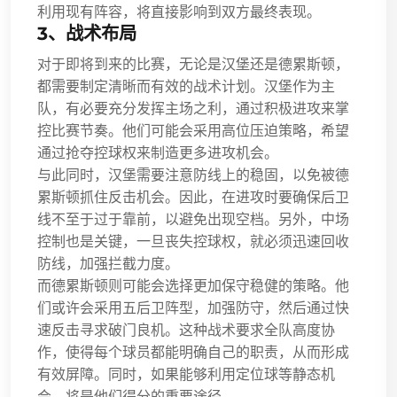
利用现有阵容，将直接影响到双方最终表现。
3、战术布局
对于即将到来的比赛，无论是汉堡还是德累斯顿，
都需要制定清晰而有效的战术计划。汉堡作为主
队，有必要充分发挥主场之利，通过积极进攻来掌
控比赛节奏。他们可能会采用高位压迫策略，希望
通过抢夺控球权来制造更多进攻机会。
与此同时，汉堡需要注意防线上的稳固，以免被德
累斯顿抓住反击机会。因此，在进攻时要确保后卫
线不至于过于靠前，以避免出现空档。另外，中场
控制也是关键，一旦丧失控球权，就必须迅速回收
防线，加强拦截力度。
而德累斯顿则可能会选择更加保守稳健的策略。他
们或许会采用五后卫阵型，加强防守，然后通过快
速反击寻求破门良机。这种战术要求全队高度协
作，使得每个球员都能明确自己的职责，从而形成
有效屏障。同时，如果能够利用定位球等静态机
会，将是他们得分的重要途径。